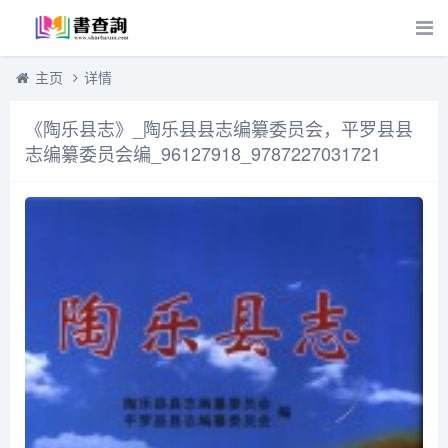
主页
详情
《陶乐县志》_陶乐县县志编纂委员会，平罗县县
志编纂委员会编_96127918_9787227031721