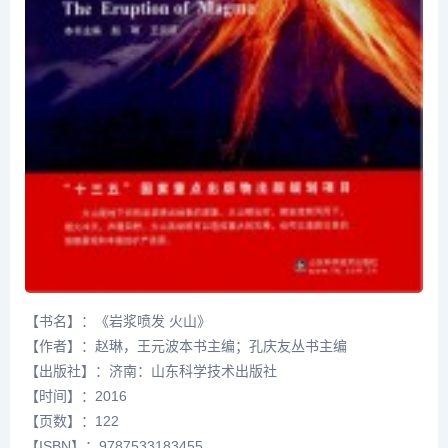
【书名】：《岩浆喷发 火山》
【作者】：赵琳，王元波本书主编；孔庆友丛书主编
【出版社】：济南：山东科学技术出版社
【时间】：2016
【页数】：122
【ISBN】：9787533183455