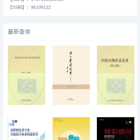
【SS码】：96108122
最新查询