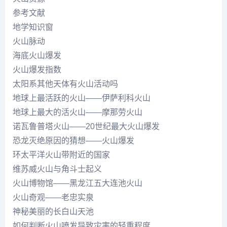
参考文献
地学知识窗
火山脉动
海底火山爆发
火山爆发指数
太阳系其他天体有火山活动吗
地球上最活跃的火山——伊萨利科火山
地球上最大的活火山——摩那劳火山
诺瓦鲁普塔火山——20世纪最大火山爆发
恐龙灭绝原因的猜想——火山爆发
环太平洋火山带附近的国家
维苏威火山与角斗士起义
火山博物馆——黑龙江五大连池火山
火山奇观——老忠实泉
神秘美丽的长白山天池
如何判断火山喷发导致灾害的轻重程度